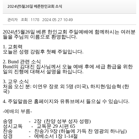
2024년5월26일 베른한인교회 소식
관리자
조회 : 1178
2024.05.27 10:49
2024
년
5
월
26
일 베른 한인교회 주일예배에 함께하시는 여러분
들을 주님의 이름으로 환영합니다
.
1.
교회력
오늘은
성령
강림후
첫째
주일입니다
.
2. Bund
관련
소식
Bund
의
김대진
집사님께서
오늘
예배
후에
세급
환급을
위한
일의
진행에
대해서
설명을
하십니다
.
3.
교우
소식
처음
오신
분
:
이연우
장로
외
5
명
(
미국
),
하지현
/
임승혁
(
한
국
)
4.
주일말씀은 홈페이지와 유튜브에서 들으실 수 있습니다
.
-
예배의 부름
-
송영
- 2
장
(
찬양
성부
성자
성령
)
성시교독
-
교독문
29
시편
65
찬송
-
찬송가
9
장
(
하늘에
가득
찬
영광의
하나님
)
성경
-
에베소서
1
장
1-14
절