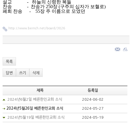
설교
-
하늘의
신령한
복들
찬송
-
찬송가
250
장
(
구주의
십자가
보혈로
)
폐회
찬송
- 55
장
주
이름으로
모였던
http://www.bernch.net/board/3826
목록
답변
쓰기
삭제
제목
등록일
2024년6월2일 베른한인교회 소식
2024-06-02
2024년5월26일 베른한인교회 소식
2024-05-27
2024년5월19일 베른한인교회 소식
2024-05-19