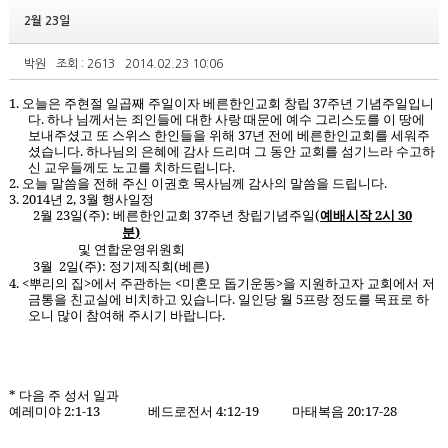
2월 23일
박원
조회 : 2613
2014.02.23 10:06
1.
오늘은 주현절 일곱째 주일이자 베른한인교회 창립
37
주년 기념주일입니
다
.
하나 님께서는 죄인들에 대한 사랑 때문에 예수 그리스도를 이 땅에
보내주셨고 또 스위스 한인들을 위해
37
년 전에 베른한인교회를 세워주
셨습니다
.
하나님의 은혜에 감사 드리며 그 동안 교회를 섬기느라 수고하
신 교우들께도 노고를 치하드립니다
.
2.
오늘 말씀을 전해 주신 이권호 목사님께 감사의 말씀을 드립니다
.
3. 2014
년
2, 3
월 행사일정
2
월
23
일
(
주
):
베른한인교회
37
주년 창립기념주일
(
예배시작
2
시
30
분
)
및 연합운영위원회
3
월
2
일
(
주
):
정기제직회
(
베른
)
4. <
뿌리의 집
>
에서 주관하는
<
미혼모 돕기운동
>
을 지원하고자 교회에서 저
금통을 친교실에 비치하고 있습니다
.
일인당 월
5
프랑 정도를 목표로 하
오니 많이 참여해 주시기 바랍니다
.
*
다음 주 성서 일과
예레미야
2:1-13
베드로전서
4:12-19
마태복음
20:17-28