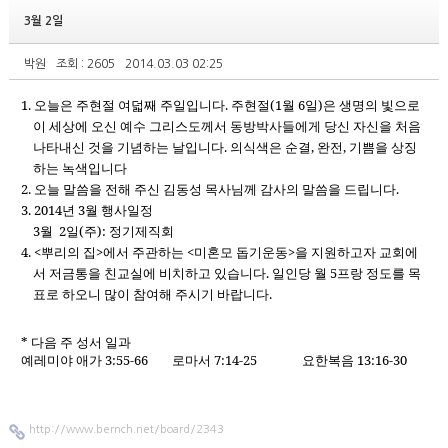
3월 2일
박원
조회 : 2605
2014.03.03 02:25
1.
오늘은 주현절 여덟째 주일입니다
.
주현절
(1
월
6
일
)
은 생명의 빛으로
이 세상에 오신 예수 그리스도께서 동방박사들에게 당신 자신을 처음
나타내신 것을 기념하는 날입니다
.
의식색은 순결
,
완전
,
기쁨을 상징
하는 녹색입니다
2.
오늘 말씀을 전해 주신 김동성 목사님께 감사의 말씀을 드립니다
.
3. 2014
년
3
월 행사일정
3
월
2
일
(
주
):
정기제직회
4. <
뿌리의 집
>
에서 주관하는
<
미혼모 돕기운동
>
을 지원하고자 교회에
서 저금통을 친교실에 비치하고 있습니다
.
일인당 월
5
프랑 정도를 목
표로 하오니 많이 참여해 주시기 바랍니다
.
*
다음 주 성서 일과
예레미야 애가
3:55-66
로마서
7:14-25
요한복음
13:16-30
http://www.bernch.net/board/2343