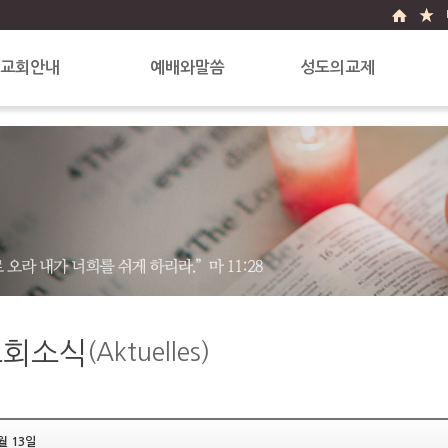
교회안내
예배와말씀
성도의교제
환영합니다
예배안내
교회소식
교회연혁
금주의 말씀
교회앨범
담임목사님소개
주일찬양
자유게시판
섬기는사람들
찾아오시는길
교회소식
(Aktuelles)
월 13일