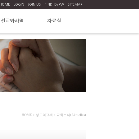
HOME
LOGIN
JOIN US
FIND ID/PW
SITEMAP
선교와사역
자료실
형제교회 및 협력기관
교회자료실
선교현황 및 기도제목
스위스-베른 정보
유럽 한인교회
주일학교자료실
정보게시판
HOME
> 성도의교제 > 교회소식(Aktuelles)