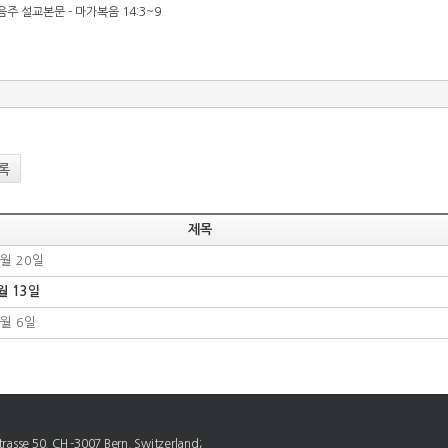
음주 설교본문 - 마가복음 14:3~9
록
제목
4월 20일
월 13일
4월 6일
rasse 50, CH -3007 Bern, Switzerland;