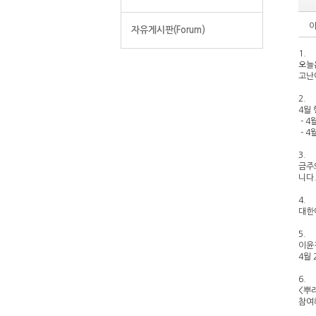
자유게시판(Forum)
1.
오늘
고난
2.
4월
- 4
- 4
3.
금주
니다
4.
대한
5.
이윤정
4월 
6.
<뿌
참여