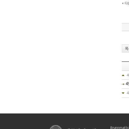
* 다
목
4
Brunnmattst