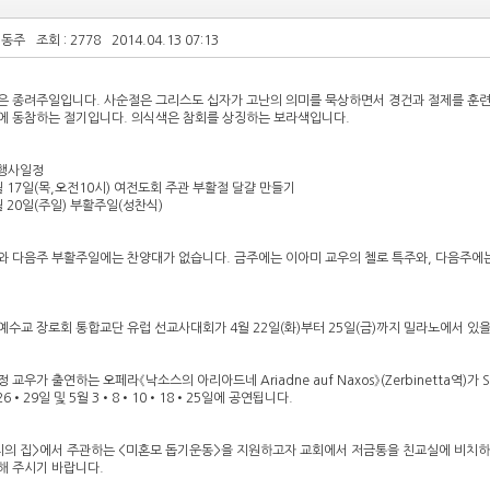
이동주
조회 : 2778
2014.04.13 07:13
은 종려주일입니다. 사순절은 그리스도 십자가 고난의 의미를 묵상하면서 경건과 절제를 훈련
에 동참하는 절기입니다. 의식색은 참회를 상징하는 보라색입니다.
 행사일정
월 17일(목,오전10시) 여전도회 주관 부활절 달걀 만들기
월 20일(주일) 부활주일(성찬식)
와 다음주 부활주일에는 찬양대가 없습니다. 금주에는 이아미 교우의 첼로 특주와, 다음주
.
예수교 장로회 통합교단 유럽 선교사대회가 4월 22일(화)부터 25일(금)까지 밀라노에서 있
 교우가 출연하는 오페라《낙소스의 아리아드네 Ariadne auf Naxos》(Zerbinetta역)가 St
26•29일 및 5월 3•8•10•18•25일에 공연됩니다.
리의 집>에서 주관하는 <미혼모 돕기운동>을 지원하고자 교회에서 저금통을 친교실에 비치하고
해 주시기 바랍니다.