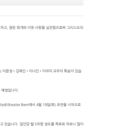
하고, 참된 회개와 이웃 사랑을 실천함으로써 그리스도의
에는 이윤정•김예진•이나단•이아미 교우의 특송이 있습
을 예정입니다.
adttheater Bern에서 4월 19일(토) 초연을 시작으로
 있습니다. 일인당 월 5프랑 정도를 목표로 하오니 많이