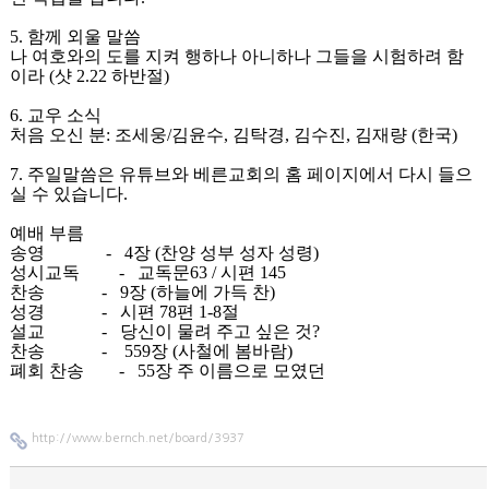
5.
함께 외울 말씀
나 여호와의 도를 지켜 행하나 아니하나 그들을 시험하려 함
이라
(
샷
2.22
하반절
)
6.
교우 소식
처음 오신 분
:
조세웅
/
김윤수
,
김탁경
,
김수진
,
김재량
(
한국
)
7.
주일말씀은 유튜브와 베른교회의 홈 페이지에서 다시 들으
실 수 있습니다
.
예배 부름
송영
- 4
장
(
찬양 성부 성자 성령
)
성시교독
-
교독문
63 /
시편
145
찬송
-
9
장
(
하늘에 가득 찬
)
성경
-
시편
78
편
1-8
절
설교
-
당신이 물려 주고 싶은 것
?
찬송
-
559
장
(
사철에 봄바람
)
폐회 찬송
- 55
장 주 이름으로 모였던
http://www.bernch.net/board/3937